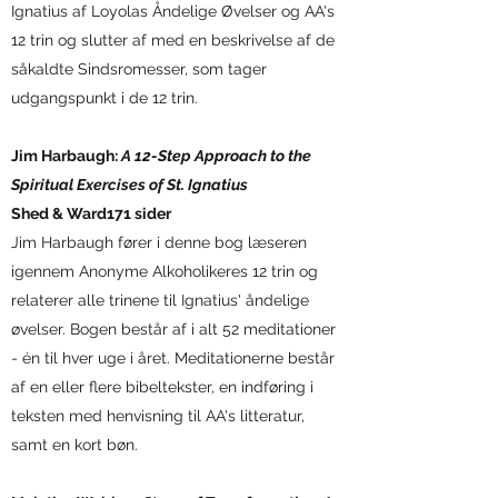
Ignatius af Loyolas Åndelige Øvelser og AA's
12 trin og slutter af med en beskrivelse af de
såkaldte Sindsromesser, som tager
udgangspunkt i de 12 trin.
Jim Harbaugh:
A 12-Step Approach to the
Spiritual Exercises of St. Ignatius
Shed & Ward
171 sider
Jim Harbaugh fører i denne bog læseren
igennem Anonyme Alkoholikeres 12 trin og
relaterer alle trinene til Ignatius' åndelige
øvelser. Bogen består af i alt 52 meditationer
- én til hver uge i året. Meditationerne består
af en eller flere bibeltekster, en indføring i
teksten med henvisning til AA's litteratur,
samt en kort bøn.