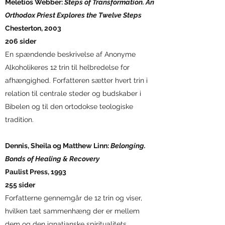
Meletios Webber:
Steps of Transformation. An
Orthodox Priest Explores the Twelve Steps
Chesterton, 2003
206 sider
En spændende beskrivelse af Anonyme
Alkoholikeres 12 trin til helbredelse for
afhængighed. Forfatteren sætter hvert trin i
relation til centrale steder og budskaber i
Bibelen og til den ortodokse teologiske
tradition.
Dennis, Sheila og Matthew Linn:
Belonging.
Bonds of Healing & Recovery
Paulist Press, 1993
255 sider
Forfatterne gennemgår de 12 trin og viser,
hvilken tæt sammenhæng der er mellem
dem og den ignatianske spiritualitets