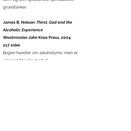
grundtanker.
James B. Nelson:
Thirst. God and the
Alcoholic Experience
Westminster John Knox Press, 2004
217 sider
Bogen handler om alkoholisme, men er
relevant for alle med et
afhængighedssyndrom. Bogen tager
udgangspunkt i Carl Jungs teori om, at der
bag alkoholikerens drikketrang eller anden
afhængighed ligger en dyb længsel
efter helhed/enhed med det guddommelige.
Denne teori tog grundlæggeren af Anonyme
Alkoholikere op, og den ligger implicit bag
AA's 12 trin. Forfatteren, der er teolog, er
selv ædru alkoholiker, og han udfolder i