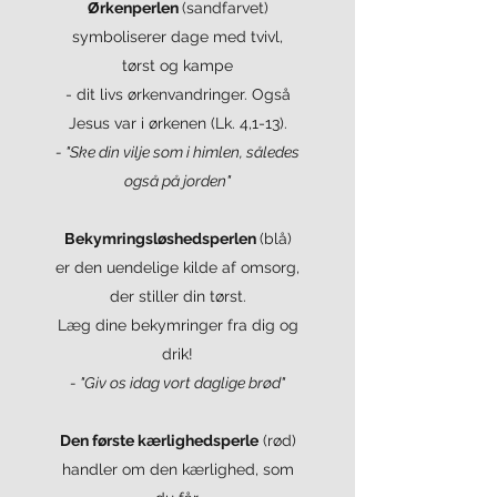
Ørkenperlen
(sandfarvet)
symboliserer dage med tvivl,
tørst og kampe
- dit livs ørkenvandringer. Også
Jesus var i ørkenen (Lk. 4,1-13).
- "Ske din vilje som i himlen, således
også på jorden"
Bekymringsløshedsperlen
(blå)
er den uendelige kilde af omsorg,
der stiller din tørst.
Læg dine bekymringer fra dig og
drik!
- "Giv os idag vort daglige brød"
Den første kærlighedsperle
(rød)
handler om den kærlighed, som