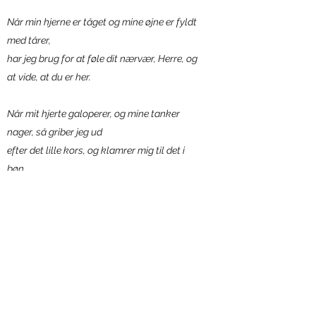
Når min hjerne er tåget og mine øjne er fyldt
med tårer,
har jeg brug for at føle dit nærvær, Herre, og
at vide, at du er her.
Når mit hjerte galoperer, og mine tanker
nager, så griber jeg ud
efter det lille kors, og klamrer mig til det i
bøn.
Det er ikke magi, dette kors, men når jeg
klamrer mig til det,
mærker jeg din gennemborede hånd.
Frit efter digt af Jane Davis
(2003)